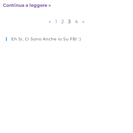
Continua a leggere »
«
1
2
3
4
»
Eh Si, Ci Sono Anche Io Su FB! :)