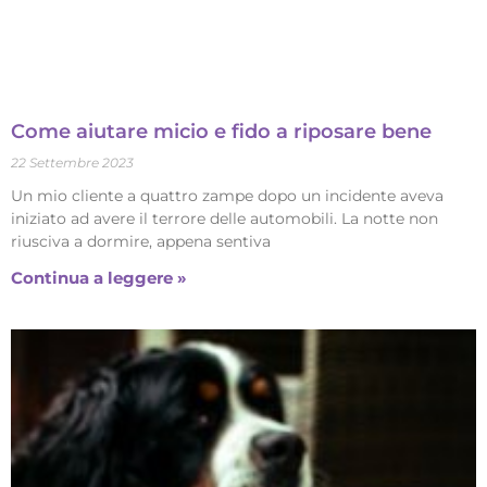
Come aiutare micio e fido a riposare bene
22 Settembre 2023
Un mio cliente a quattro zampe dopo un incidente aveva
iniziato ad avere il terrore delle automobili. La notte non
riusciva a dormire, appena sentiva
Continua a leggere »