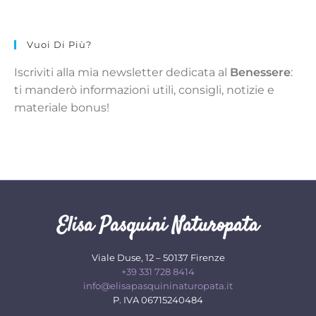
Vuoi Di Più?
Iscriviti alla mia newsletter dedicata al
Benessere
:
ti manderò informazioni utili, consigli, notizie e
materiale bonus!
Elisa Pasquini Naturopata
Viale Duse, 12 – 50137 Firenze
+39 331 728 8414
info@elisapasquininaturopata.it
P. IVA 06715240484