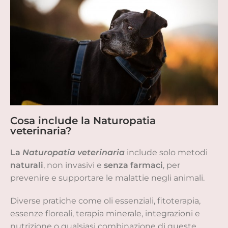
Cosa include la Naturopatia
veterinaria?
La
Naturopatia veterinaria
include solo metodi
naturali
, non invasivi e
senza farmaci
, per
prevenire e supportare le malattie negli animali.
Diverse pratiche come oli essenziali, fitoterapia,
essenze floreali, terapia minerale, integrazioni e
nutrizione o qualsiasi combinazione di queste