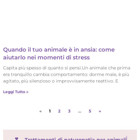
Quando il tuo animale è in ansia: come
aiutarlo nei momenti di stress
Capita più spesso di quanto si pensi.Un animale che prima
era tranquillo cambia comportamento: dorme male, è più
agitato, più silenzioso o improvvisamente reattivo. E
Leggi Tutto »
«
1
2
3
…
5
»
Trattamenti di naturopatia per animali