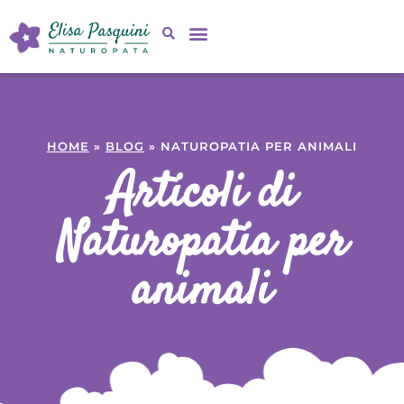
BENESSERE UMANO
BENESSERE ANIMALE
RISORSE GRATUITE
BLOG E PODCAST
CALL GRATUITA
HOME
»
BLOG
» NATUROPATIA PER ANIMALI
Articoli di
Naturopatia per
animali